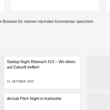
ng von bis zu 1,4 Milliarden US-Dollar bekannt, um den Aufbau der we
m Browser für meinen nächsten Kommentar speichern.
ces starten strategische Partnerschaft, um Physical AI breit auszur
emiere: Humanoider Roboter bringt Hightech ins Stadion
Startup Night Biberach #13 – Wo Ideen
 statt Wochen: FiniteNow ermöglicht sofortige Angebotskalkulation für
auf Zukunft treffen!
21. OKTOBER 2025
de:hub Pitch Night in Karlsruhe