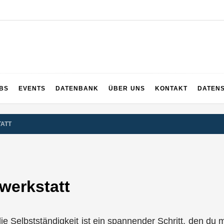
UPS
 und ganz Baden-Württemberg
BS
EVENTS
DATENBANK
ÜBER UNS
KONTAKT
DATEN
TATT
werkstatt
n die Selbstständigkeit ist ein spannender Schritt, den d