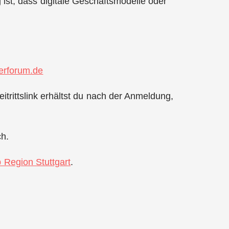
ist, dass digitale Geschäftsmodelle oder
rforum.de
itrittslink erhältst du nach der Anmeldung,
ch.
p Region Stuttgart
.