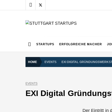
Skip
to
content
STUTTGART START
Alles rund um die Startupszene bei uns in Stuttgart
STARTUPS
ERFOLGREICHE MACHER
JO
HOME
EVENTS
EXI DIGITAL GRÜNDUNGSWERKS
EVENTS
EXI Digital Gründungs
Der Eintritt i