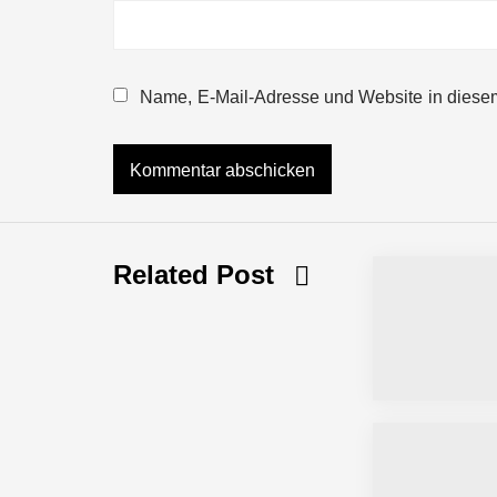
NEURA Robotics gibt Rekordfinanzieru
beschleunigen
Name, E-Mail-Adresse und Website in diese
NEURA Robotics und Amazon Web Servi
NEURA Robotics feiert Bundesliga-Pr
Related Post
Simulationsdienstleistung in Minuten
Pyck im Employer Portrait
Matthias Nagel von Pyck