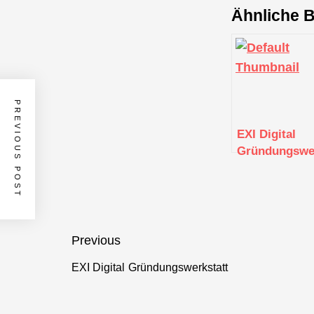
Ähnliche B
PREVIOUS POST
EXI Digital
Gründungswer
Beitragsnavigation
Previous
EXI Digital Gründungswerkstatt
Previous
post: