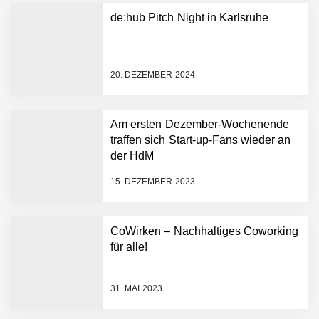
Plattform zu beschleunigen
de:hub Pitch Night in Karlsruhe
NEURA Robotics und
Amazon Web Services
starten strategische
Partnerschaft, um Physical
20. DEZEMBER 2024
AI breit auszurollen
NEURA Robotics feiert
Bundesliga-Premiere:
Humanoider Roboter bringt
Am ersten Dezember-Wochenende
Hightech ins Stadion
traffen sich Start-up-Fans wieder an
Simulationsdienstleistung in
der HdM
Minuten statt Wochen:
FiniteNow ermöglicht
15. DEZEMBER 2023
sofortige
Angebotskalkulation für
schnellere
CoWirken – Nachhaltiges Coworking
Entwicklungsprozesse
Pyck im Employer Portrait
für alle!
31. MAI 2023
Matthias Nagel von Pyck