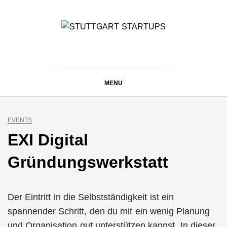
Skip
to
content
STUTTGART
Alles rund um die Startupszene bei uns in Stuttgart und
ganz Baden-Württemberg
STARTUPS
MENU
EVENTS
EXI Digital
Gründungswerkstatt
Der Eintritt in die Selbstständigkeit ist ein
spannender Schritt, den du mit ein wenig Planung
und Organisation gut unterstützen kannst. In dieser