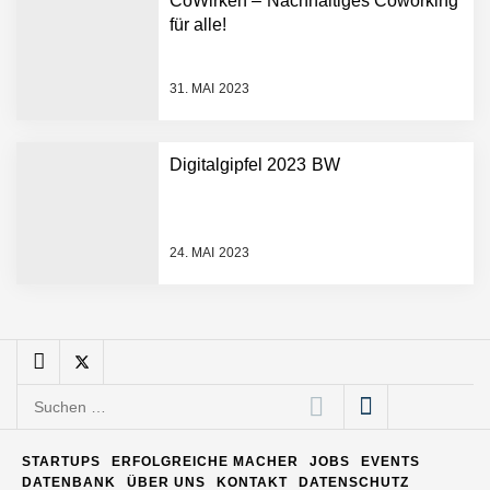
CoWirken – Nachhaltiges Coworking
Entwicklungsprozesse
Pyck im Employer Portrait
für alle!
31. MAI 2023
Matthias Nagel von Pyck
Digitalgipfel 2023 BW
Maximilian Mack von Pyck
24. MAI 2023
Daniel Jarr von Pyck
Mit Pyck zur nächsten
Generation von Warehouse
Suchen
Software – flexibel, offen,
nach:
unabhängig
ELOPRINT im Employer
STARTUPS
ERFOLGREICHE MACHER
JOBS
EVENTS
Portrait
DATENBANK
ÜBER UNS
KONTAKT
DATENSCHUTZ