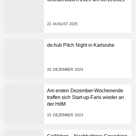
NEURA Robotics gibt
Rekordfinanzierung von
bis zu 1,4 Milliarden US-
22. AUGUST 2025
Dollar bekannt, um den
Aufbau der weltweit
führenden Physical-AI-
Plattform zu beschleunigen
de:hub Pitch Night in Karlsruhe
NEURA Robotics und
Amazon Web Services
starten strategische
Partnerschaft, um Physical
20. DEZEMBER 2024
AI breit auszurollen
NEURA Robotics feiert
Bundesliga-Premiere:
Humanoider Roboter bringt
Am ersten Dezember-Wochenende
Hightech ins Stadion
traffen sich Start-up-Fans wieder an
Simulationsdienstleistung in
der HdM
Minuten statt Wochen:
FiniteNow ermöglicht
15. DEZEMBER 2023
sofortige
Angebotskalkulation für
schnellere