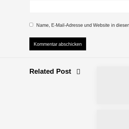
NEURA Robotics gibt Rekordfinanzieru
beschleunigen
Name, E-Mail-Adresse und Website in diese
NEURA Robotics und Amazon Web Servi
NEURA Robotics feiert Bundesliga-Pr
Related Post
Simulationsdienstleistung in Minuten
Pyck im Employer Portrait
Matthias Nagel von Pyck