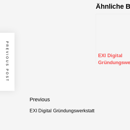
Ähnliche B
PREVIOUS POST
EXI Digital
Gründungswer
Beitragsnavigation
Previous
EXI Digital Gründungswerkstatt
Previous
post: