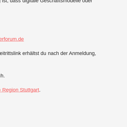
ist, dass digitale Geschäftsmodelle oder
rforum.de
itrittslink erhältst du nach der Anmeldung,
ch.
p Region Stuttgart
.