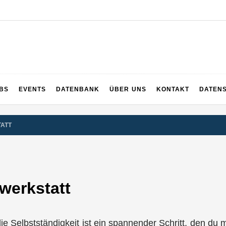
UPS
 und ganz Baden-Württemberg
BS
EVENTS
DATENBANK
ÜBER UNS
KONTAKT
DATEN
TATT
werkstatt
n die Selbstständigkeit ist ein spannender Schritt, den d