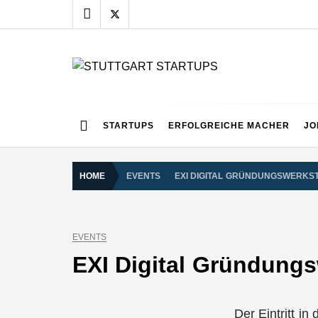
Skip
to
content
STUTTGART START
Alles rund um die Startupszene bei uns in Stuttgart
STARTUPS
ERFOLGREICHE MACHER
JO
HOME
EVENTS
EXI DIGITAL GRÜNDUNGSWERKS
EVENTS
EXI Digital Gründungs
Der Eintritt i