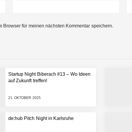
ng von bis zu 1,4 Milliarden US-Dollar bekannt, um den Aufbau der we
m Browser für meinen nächsten Kommentar speichern.
ces starten strategische Partnerschaft, um Physical AI breit auszur
emiere: Humanoider Roboter bringt Hightech ins Stadion
Startup Night Biberach #13 – Wo Ideen
 statt Wochen: FiniteNow ermöglicht sofortige Angebotskalkulation für
auf Zukunft treffen!
21. OKTOBER 2025
de:hub Pitch Night in Karlsruhe