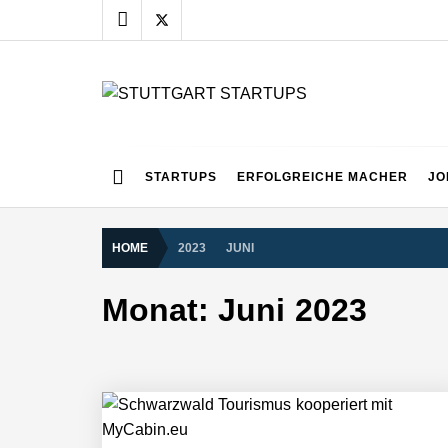
Skip
to
content
STUTTGART START
Alles rund um die Startupszene bei uns in Stuttgart
STARTUPS
ERFOLGREICHE MACHER
JO
HOME
2023
JUNI
Monat:
Juni 2023