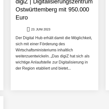
digiZ | Digitalisierungszentrum
Ostwürttemberg mit 950.000
Euro
23. JUNI 2023
ng von bis zu 1,4 Milliarden US-Dollar bekannt, um den Aufbau der we
Der Digital Hub erhält damit die Möglichkeit,
sich mit einer Förderung des
Wirtschaftsministeriums inhaltlich
ces starten strategische Partnerschaft, um Physical AI breit auszur
weiterzuentwickeln. „Das digiZ hat sich als
wichtige Anlaufstelle zur Digitalisierung in
der Region etabliert und bietet...
emiere: Humanoider Roboter bringt Hightech ins Stadion
 statt Wochen: FiniteNow ermöglicht sofortige Angebotskalkulation für