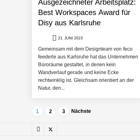
Ausgezeichneter Arbeitsplatz:
Pyck im Employer Portrait
Best Workspaces Award für
Disy aus Karlsruhe
Matthias Nagel von Pyck
21. JUNI 2023
Gemeinsam mit dem Designteam von feco
Maximilian Mack von Pyck
feederle aus Karlsruhe hat das Unternehmen
Büroräume gestaltet, in denen kein
Wandverlauf gerade und keine Ecke
Daniel Jarr von Pyck
rechtwinklig ist. Gleichsam orientiert an der
Natur, den...
Mit Pyck zur nächsten Generation vo
Seitennummerierung
Nächste
1
2
3
der
ELOPRINT im Employer Portrait
Beiträge