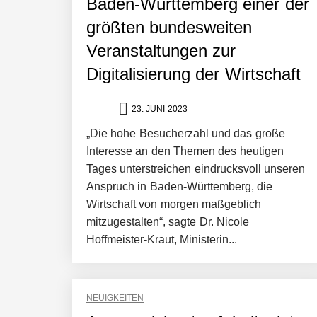
Baden-Württemberg einer der
größten bundesweiten
Veranstaltungen zur
Digitalisierung der Wirtschaft
NEURA Robotics gibt Rekordfinanzieru
beschleunigen
23. JUNI 2023
„Die hohe Besucherzahl und das große
NEURA Robotics und Amazon Web Servi
Interesse an den Themen des heutigen
Tages unterstreichen eindrucksvoll unseren
Anspruch in Baden-Württemberg, die
Wirtschaft von morgen maßgeblich
NEURA Robotics feiert Bundesliga-Pr
mitzugestalten“, sagte Dr. Nicole
Hoffmeister-Kraut, Ministerin...
Simulationsdienstleistung in Minuten
NEUIGKEITEN