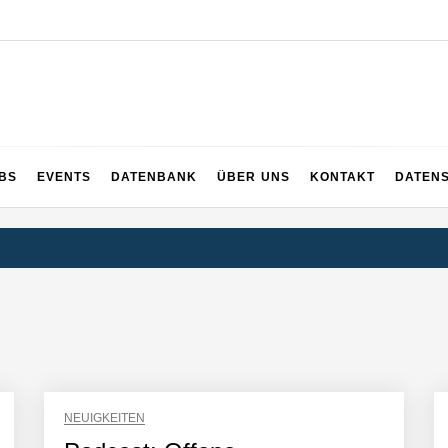
UPS
 und ganz Baden-Württemberg
BS
EVENTS
DATENBANK
ÜBER UNS
KONTAKT
DATEN
NEUIGKEITEN