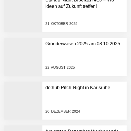
Ideen auf Zukunft treffen!
21. OKTOBER 2025
Gründerwasen 2025 am 08.10.2025
NEURA Robotics gibt
Rekordfinanzierung von
bis zu 1,4 Milliarden US-
22. AUGUST 2025
Dollar bekannt, um den
Aufbau der weltweit
führenden Physical-AI-
Plattform zu beschleunigen
de:hub Pitch Night in Karlsruhe
NEURA Robotics und
Amazon Web Services
starten strategische
Partnerschaft, um Physical
20. DEZEMBER 2024
AI breit auszurollen
NEURA Robotics feiert
Bundesliga-Premiere:
Humanoider Roboter bringt