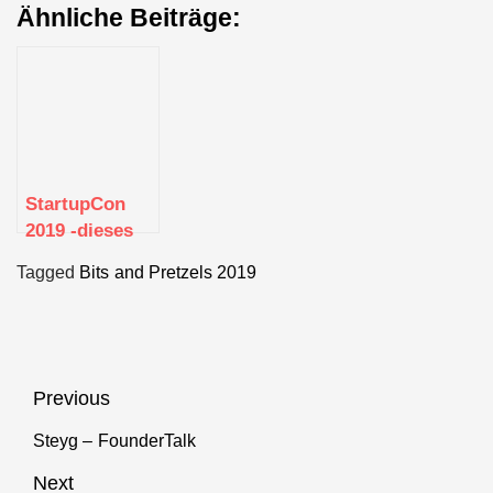
Ähnliche Beiträge:
StartupCon
2019 -dieses
Jahr Teil der
Tagged
Bits and Pretzels 2019
DIGITAL X
2019
Beitragsnavigation
Previous
Steyg – FounderTalk
Previous
post:
Next