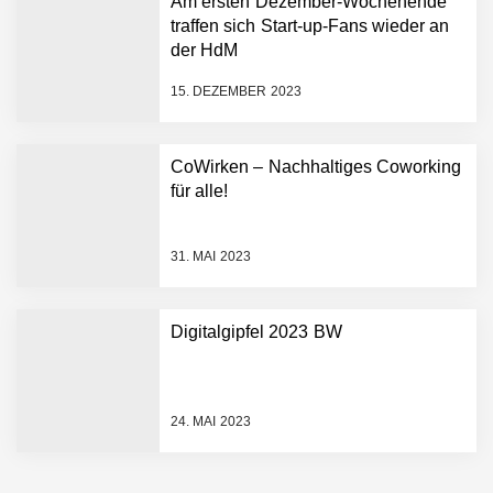
Am ersten Dezember-Wochenende
Hightech ins Stadion
traffen sich Start-up-Fans wieder an
Simulationsdienstleistung in
der HdM
Minuten statt Wochen:
FiniteNow ermöglicht
15. DEZEMBER 2023
sofortige
Angebotskalkulation für
schnellere
CoWirken – Nachhaltiges Coworking
Entwicklungsprozesse
Pyck im Employer Portrait
für alle!
31. MAI 2023
Matthias Nagel von Pyck
Digitalgipfel 2023 BW
Maximilian Mack von Pyck
24. MAI 2023
Daniel Jarr von Pyck