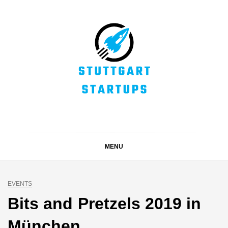
Skip
to
content
STUTTGART
Alles rund um die Startupszene bei uns in Stuttgart und
ganz Baden-Württemberg
STARTUPS
MENU
EVENTS
Bits and Pretzels 2019 in
München