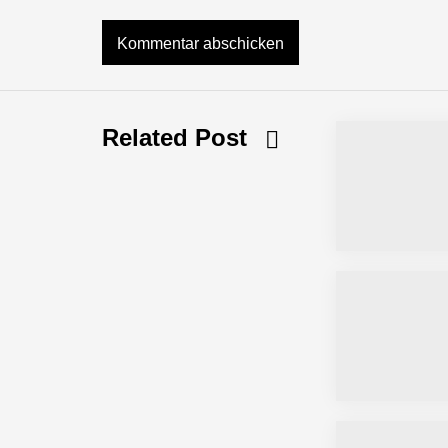
NEURA Robotics feiert Bundesliga-Pr
Related Post
Simulationsdienstleistung in Minuten
Pyck im Employer Portrait
Matthias Nagel von Pyck
Maximilian Mack von Pyck