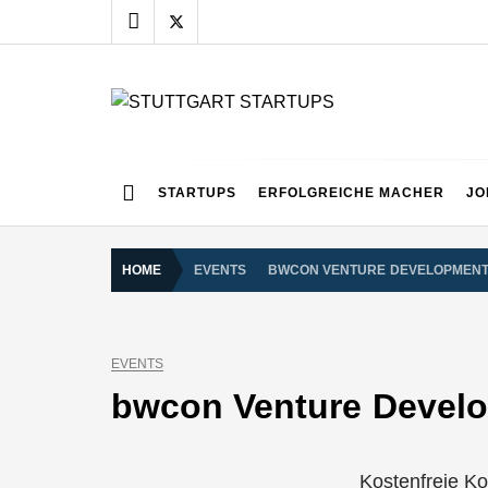
Skip
to
content
STUTTGART START
Alles rund um die Startupszene bei uns in Stuttgart
STARTUPS
ERFOLGREICHE MACHER
JO
HOME
EVENTS
BWCON VENTURE DEVELOPMEN
EVENTS
bwcon Venture Devel
Kostenfreie K