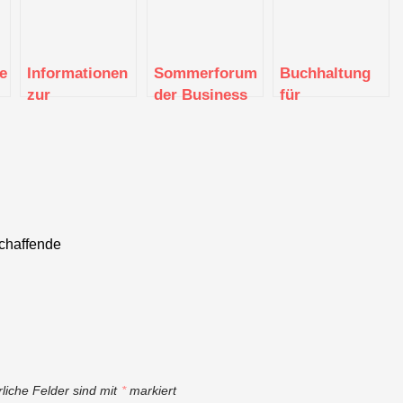
e
Informationen
Sommerforum
Buchhaltung
zur
der Business
für
Existenzgründung
Angels Region
Existenzgründer
(Stuttgart)
Stuttgart e.V.
2021
schaffende
rliche Felder sind mit
*
markiert