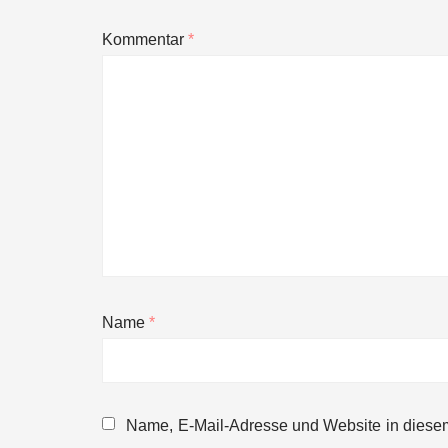
Kommentar
*
Name
*
NEURA Robotics gibt Rekordfinanzieru
beschleunigen
Name, E-Mail-Adresse und Website in diese
NEURA Robotics und Amazon Web Servi