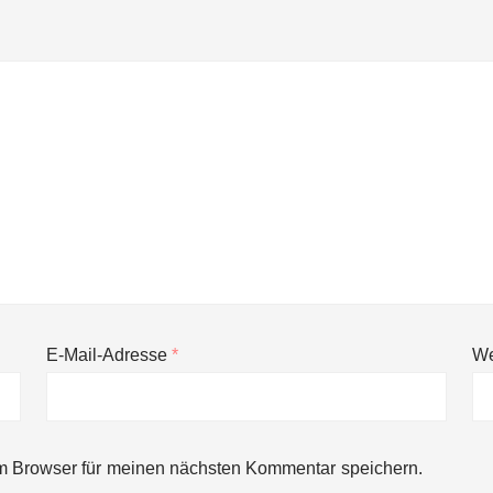
E-Mail-Adresse
*
We
ng von bis zu 1,4 Milliarden US-Dollar bekannt, um den Aufbau der we
m Browser für meinen nächsten Kommentar speichern.
ces starten strategische Partnerschaft, um Physical AI breit auszur