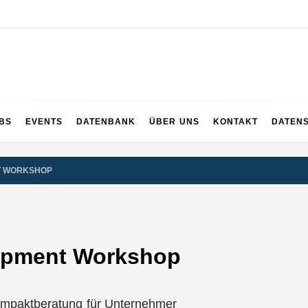
UPS
 und ganz Baden-Württemberg
BS
EVENTS
DATENBANK
ÜBER UNS
KONTAKT
DATEN
T WORKSHOP
opment Workshop
ompaktberatung für Unternehmer