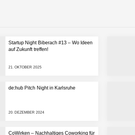
emiere: Humanoider Roboter bringt Hightech ins Stadion
Startup Night Biberach #13 – Wo Ideen
 statt Wochen: FiniteNow ermöglicht sofortige Angebotskalkulation für
auf Zukunft treffen!
21. OKTOBER 2025
de:hub Pitch Night in Karlsruhe
20. DEZEMBER 2024
CoWirken – Nachhaltiges Coworking für