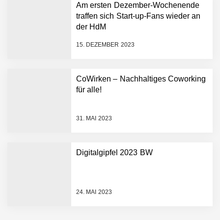
Humanoider Roboter bringt
Am ersten Dezember-Wochenende
Hightech ins Stadion
traffen sich Start-up-Fans wieder an
Simulationsdienstleistung in
der HdM
Minuten statt Wochen:
FiniteNow ermöglicht
15. DEZEMBER 2023
sofortige
Angebotskalkulation für
schnellere
CoWirken – Nachhaltiges Coworking
Entwicklungsprozesse
Pyck im Employer Portrait
für alle!
31. MAI 2023
Matthias Nagel von Pyck
Digitalgipfel 2023 BW
Maximilian Mack von Pyck
24. MAI 2023
Daniel Jarr von Pyck