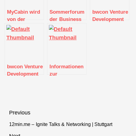
MyCabin wird
Sommerforum
bwcon Venture
von der
der Business
Development
Bundesregierung
Angels Region
Workshop
als Kultur- und
Stuttgart e.V.
Kreativpilot
2021
2020
ausgezeichnet
bwcon Venture
Informationen
Development
zur
Workshop
Existenzgründung
(Stuttgart)
Beitragsnavigation
Previous
12min.me – Ignite Talks & Networking | Stuttgart
Previous
post:
Next