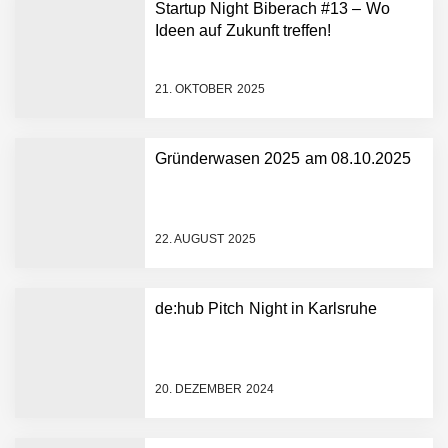
Startup Night Biberach #13 – Wo
Ideen auf Zukunft treffen!
21. OKTOBER 2025
Gründerwasen 2025 am 08.10.2025
NEURA Robotics gibt
Rekordfinanzierung von
bis zu 1,4 Milliarden US-
22. AUGUST 2025
Dollar bekannt, um den
Aufbau der weltweit
führenden Physical-AI-
Plattform zu beschleunigen
de:hub Pitch Night in Karlsruhe
NEURA Robotics und
Amazon Web Services
starten strategische
Partnerschaft, um Physical
20. DEZEMBER 2024
AI breit auszurollen
NEURA Robotics feiert
Bundesliga-Premiere: