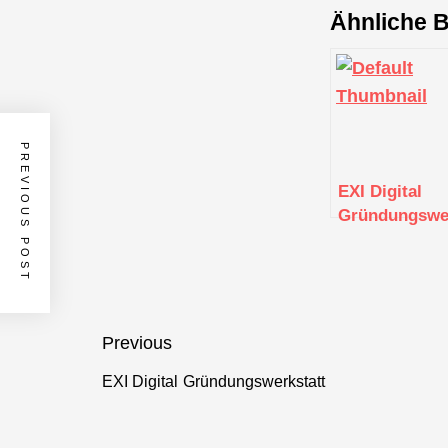
Ähnliche B
PREVIOUS POST
EXI Digital
Gründungswer
Beitragsnavigation
Previous
EXI Digital Gründungswerkstatt
Previous
post: