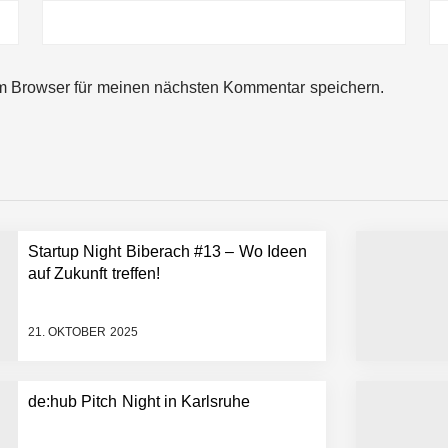
ng von bis zu 1,4 Milliarden US-Dollar bekannt, um den Aufbau der we
m Browser für meinen nächsten Kommentar speichern.
ces starten strategische Partnerschaft, um Physical AI breit auszur
emiere: Humanoider Roboter bringt Hightech ins Stadion
Startup Night Biberach #13 – Wo Ideen
 statt Wochen: FiniteNow ermöglicht sofortige Angebotskalkulation für
auf Zukunft treffen!
21. OKTOBER 2025
de:hub Pitch Night in Karlsruhe