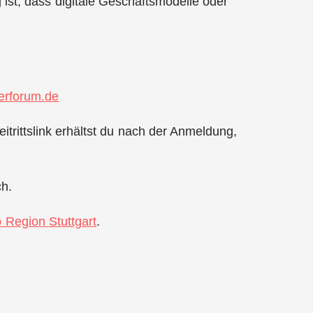
ist, dass digitale Geschäftsmodelle oder
rforum.de
itrittslink erhältst du nach der Anmeldung,
ch.
p Region Stuttgart
.