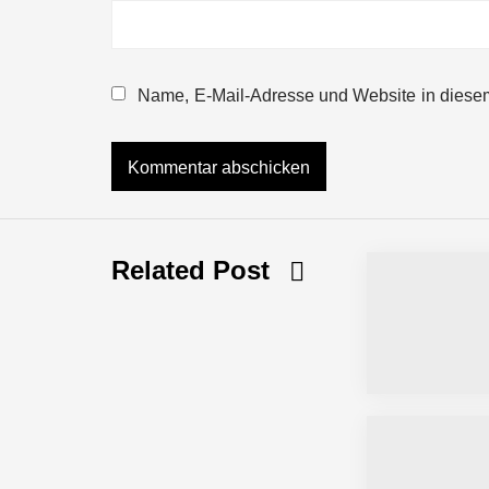
NEURA Robotics gibt Rekordfinanzieru
beschleunigen
Name, E-Mail-Adresse und Website in diese
NEURA Robotics und Amazon Web Servi
NEURA Robotics feiert Bundesliga-Pr
Related Post
Simulationsdienstleistung in Minuten
Pyck im Employer Portrait
Matthias Nagel von Pyck