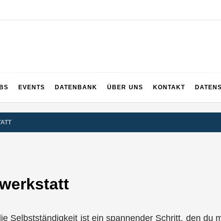
UPS
 und ganz Baden-Württemberg
BS
EVENTS
DATENBANK
ÜBER UNS
KONTAKT
DATEN
TATT
werkstatt
n die Selbstständigkeit ist ein spannender Schritt, den d