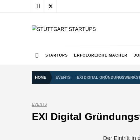
Skip
to
content
STUTTGART START
Alles rund um die Startupszene bei uns in Stuttgart
STARTUPS
ERFOLGREICHE MACHER
JO
HOME
EVENTS
EXI DIGITAL GRÜNDUNGSWERKS
EVENTS
EXI Digital Gründungs
Der Eintritt i