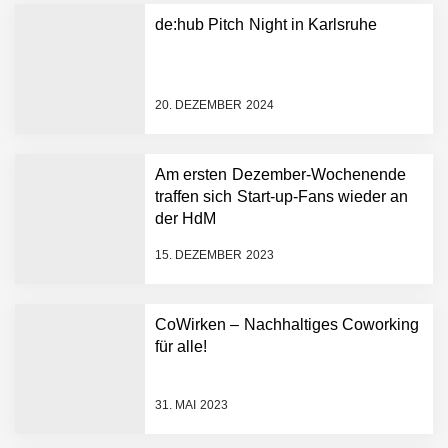
Plattform zu beschleunigen
de:hub Pitch Night in Karlsruhe
NEURA Robotics und
Amazon Web Services
starten strategische
Partnerschaft, um Physical
20. DEZEMBER 2024
AI breit auszurollen
NEURA Robotics feiert
Bundesliga-Premiere:
Humanoider Roboter bringt
Am ersten Dezember-Wochenende
Hightech ins Stadion
traffen sich Start-up-Fans wieder an
Simulationsdienstleistung in
der HdM
Minuten statt Wochen:
FiniteNow ermöglicht
15. DEZEMBER 2023
sofortige
Angebotskalkulation für
schnellere
CoWirken – Nachhaltiges Coworking
Entwicklungsprozesse
Pyck im Employer Portrait
für alle!
31. MAI 2023
Matthias Nagel von Pyck