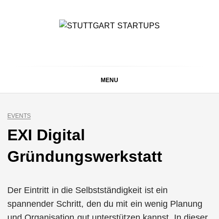
Skip
to
content
STUTTGART
Alles rund um die Startupszene bei uns in Stuttgart und
ganz Baden-Württemberg
STARTUPS
MENU
EVENTS
EXI Digital
Gründungswerkstatt
Der Eintritt in die Selbstständigkeit ist ein
spannender Schritt, den du mit ein wenig Planung
und Organisation gut unterstützen kannst. In dieser