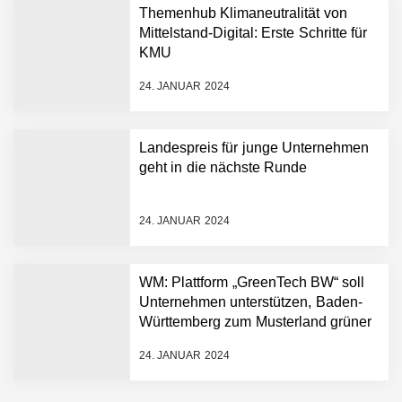
Humanoider Roboter bringt
Themenhub Klimaneutralität von
Hightech ins Stadion
Mittelstand-Digital: Erste Schritte für
Simulationsdienstleistung in
KMU
Minuten statt Wochen:
FiniteNow ermöglicht
24. JANUAR 2024
sofortige
Angebotskalkulation für
schnellere
Landespreis für junge Unternehmen
Entwicklungsprozesse
Pyck im Employer Portrait
geht in die nächste Runde
24. JANUAR 2024
Matthias Nagel von Pyck
WM: Plattform „GreenTech BW“ soll
Unternehmen unterstützen, Baden-
Maximilian Mack von Pyck
Württemberg zum Musterland grüner
Technologien zu machen
24. JANUAR 2024
Daniel Jarr von Pyck