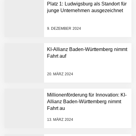
Platz 1: Ludwigsburg als Standort für
junge Unternehmen ausgezeichnet
9. DEZEMBER 2024
KI-Allianz Baden-Württemberg nimmt
Fahrt auf
NEURA Robotics gibt
Rekordfinanzierung von
bis zu 1,4 Milliarden US-
20. MÄRZ 2024
Dollar bekannt, um den
Aufbau der weltweit
führenden Physical-AI-
Plattform zu beschleunigen
Millionenförderung für Innovation: KI-
NEURA Robotics und
Allianz Baden-Württemberg nimmt
Amazon Web Services
Fahrt au
starten strategische
Partnerschaft, um Physical
13. MÄRZ 2024
AI breit auszurollen
NEURA Robotics feiert
Bundesliga-Premiere: