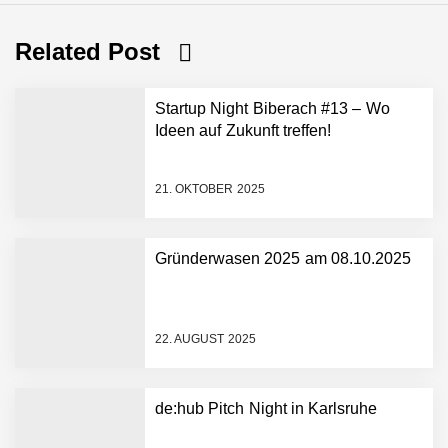
Related Post
Startup Night Biberach #13 – Wo
Ideen auf Zukunft treffen!
21. OKTOBER 2025
Gründerwasen 2025 am 08.10.2025
NEURA Robotics gibt
Rekordfinanzierung von
bis zu 1,4 Milliarden US-
22. AUGUST 2025
Dollar bekannt, um den
Aufbau der weltweit
führenden Physical-AI-
Plattform zu beschleunigen
de:hub Pitch Night in Karlsruhe
NEURA Robotics und
Amazon Web Services