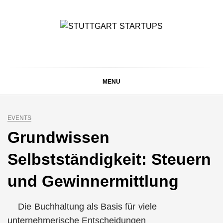
Skip
to
content
STUTTGART
Alles rund um die Startupszene bei uns in Stuttgart und
ganz Baden-Württemberg
STARTUPS
MENU
EVENTS
Grundwissen
Selbstständigkeit: Steuern
und Gewinnermittlung
Die Buchhaltung als Basis für viele
unternehmerische Entscheidungen