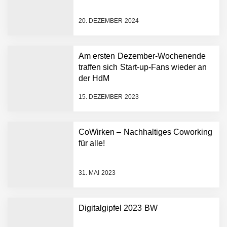
starten strategische
Partnerschaft, um Physical
20. DEZEMBER 2024
AI breit auszurollen
NEURA Robotics feiert
Bundesliga-Premiere:
Humanoider Roboter bringt
Am ersten Dezember-Wochenende
Hightech ins Stadion
traffen sich Start-up-Fans wieder an
Simulationsdienstleistung in
der HdM
Minuten statt Wochen:
FiniteNow ermöglicht
15. DEZEMBER 2023
sofortige
Angebotskalkulation für
schnellere
CoWirken – Nachhaltiges Coworking
Entwicklungsprozesse
Pyck im Employer Portrait
für alle!
31. MAI 2023
Matthias Nagel von Pyck
Digitalgipfel 2023 BW
Maximilian Mack von Pyck