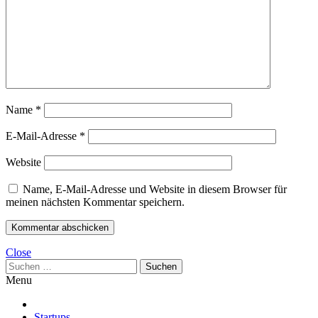
Name
*
E-Mail-Adresse
*
Website
Name, E-Mail-Adresse und Website in diesem Browser für
meinen nächsten Kommentar speichern.
Close
Suchen
nach:
Menu
Startups