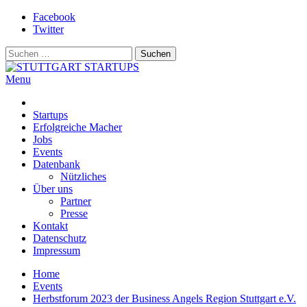
Skip
Facebook
to
Twitter
content
Suchen
nach:
Menu
STUTTGART STARTUPS
Alles rund um die Startupszene bei uns in Stuttgart und ganz Baden-
Württemberg
Startups
Erfolgreiche Macher
Jobs
Events
Datenbank
Nützliches
Über uns
Partner
Presse
Kontakt
Datenschutz
Impressum
Home
Events
Herbstforum 2023 der Business Angels Region Stuttgart e.V.