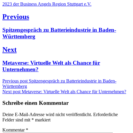
2023 der Business Angels Region Stuttgart e.V.
Beitragsnavigation
Previous
Previous
Spitzengespräch zu Batterieindustrie in Baden-
post:
Württemberg
Next
Next
Metaverse: Virtuelle Welt als Chance für
post:
Unternehmen?
Previous post
Spitzengespräch zu Batterieindustrie in Baden-
Württemberg
Next post
Metaverse: Virtuelle Welt als Chance für Unternehmen?
Schreibe einen Kommentar
Deine E-Mail-Adresse wird nicht veröffentlicht.
Erforderliche
Felder sind mit
*
markiert
Kommentar
*