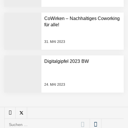
sofortige
Angebotskalkulation für
schnellere
CoWirken – Nachhaltiges Coworking
Entwicklungsprozesse
Pyck im Employer Portrait
für alle!
31. MAI 2023
Matthias Nagel von Pyck
Digitalgipfel 2023 BW
Maximilian Mack von Pyck
24. MAI 2023
Daniel Jarr von Pyck
Mit Pyck zur nächsten
Generation von Warehouse
Suchen
Software – flexibel, offen,