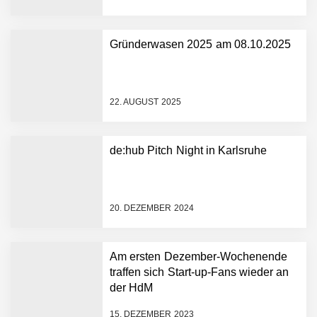
Gründerwasen 2025 am 08.10.2025
NEURA Robotics gibt
Rekordfinanzierung von
bis zu 1,4 Milliarden US-
22. AUGUST 2025
Dollar bekannt, um den
Aufbau der weltweit
führenden Physical-AI-
Plattform zu beschleunigen
de:hub Pitch Night in Karlsruhe
NEURA Robotics und
Amazon Web Services
starten strategische
Partnerschaft, um Physical
20. DEZEMBER 2024
AI breit auszurollen
NEURA Robotics feiert
Bundesliga-Premiere:
Humanoider Roboter bringt
Am ersten Dezember-Wochenende
Hightech ins Stadion
traffen sich Start-up-Fans wieder an
Simulationsdienstleistung in
der HdM
Minuten statt Wochen:
FiniteNow ermöglicht
15. DEZEMBER 2023