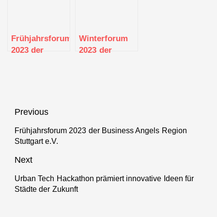
Frühjahrsforum
Winterforum
2023 der
2023 der
Business
Business
Angels Region
Angels Region
Stuttgart e.V.
Stuttgart e.V.
Beitragsnavigation
Previous
Frühjahrsforum 2023 der Business Angels Region
Previous
Stuttgart e.V.
post:
Next
Urban Tech Hackathon prämiert innovative Ideen für
Next
Städte der Zukunft
post: