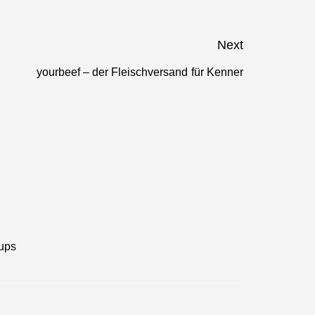
Next
yourbeef – der Fleischversand für Kenner
Next
post:
tups