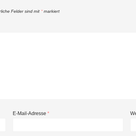
rliche Felder sind mit
*
markiert
E-Mail-Adresse
*
We
ng von bis zu 1,4 Milliarden US-Dollar bekannt, um den Aufbau der we