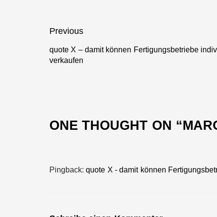
Internet
verkaufen
Beitragsnavigation
Previous
quote X – damit können Fertigungsbetriebe indivi
Previous
verkaufen
post:
ONE THOUGHT ON “
MARC
Pingback:
quote X - damit können Fertigungsbetri