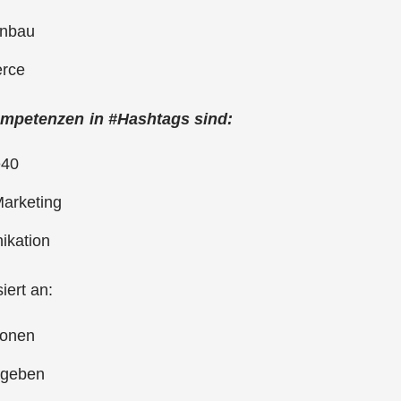
nbau
rce
mpetenzen in #Hashtags sind:
e40
arketing
kation
iert an:
ionen
 geben