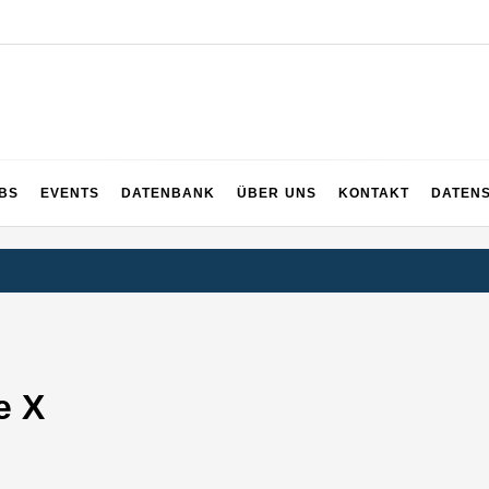
UPS
 und ganz Baden-Württemberg
BS
EVENTS
DATENBANK
ÜBER UNS
KONTAKT
DATEN
e X