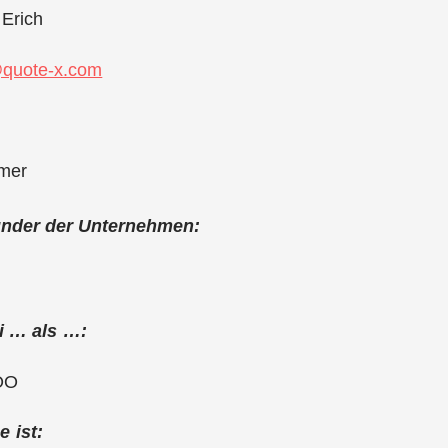
Erich
@quote-x.com
mer
ründer der Unternehmen:
ei … als …:
COO
 ist: