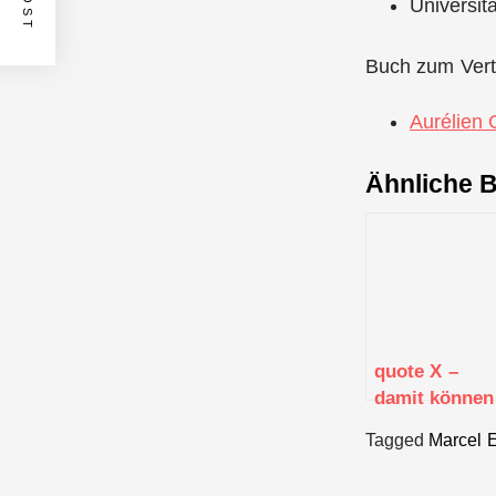
Universit
Buch zum Vert
Aurélien 
Ähnliche B
quote X –
damit können
Fertigungsbet
Tagged
Marcel E
individuelle
Bauteile im