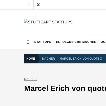
Skip
to
content
STUTTGART START
Alles rund um die Startupszene bei uns in Stuttgart
STARTUPS
ERFOLGREICHE MACHER
JO
HOME
MACHER
MARCEL ERICH VON QUOTE X
MACHER
Marcel Erich von quot