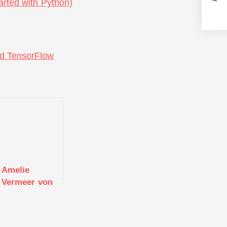
rted with Python)
nd TensorFlow
Amelie
Vermeer von
Spoontainable