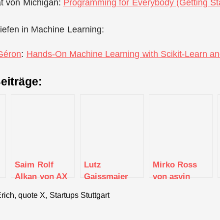
ät von Michigan:
Programming for Everybody (Getting Sta
iefen in Machine Learning:
Géron
:
Hands-On Machine Learning with Scikit-Learn a
eiträge:
Saim Rolf
Lutz
Mirko Ross
Alkan von AX
Gaissmaier
von asvin
riebe
Semantics
von Studibuch
rich
,
quote X
,
Startups Stuttgart