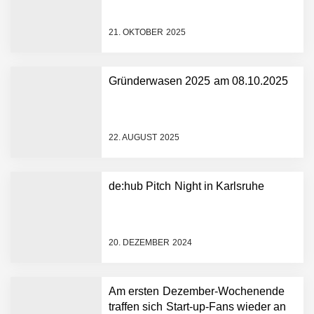
21. OKTOBER 2025
Gründerwasen 2025 am 08.10.2025
NEURA Robotics gibt
Rekordfinanzierung von
bis zu 1,4 Milliarden US-
22. AUGUST 2025
Dollar bekannt, um den
Aufbau der weltweit
führenden Physical-AI-
Plattform zu beschleunigen
de:hub Pitch Night in Karlsruhe
NEURA Robotics und
Amazon Web Services
starten strategische
Partnerschaft, um Physical
20. DEZEMBER 2024
AI breit auszurollen
NEURA Robotics feiert
Bundesliga-Premiere:
Humanoider Roboter bringt
Am ersten Dezember-Wochenende
Hightech ins Stadion
traffen sich Start-up-Fans wieder an