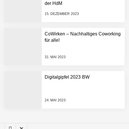
Simulationsdienstleistung in
der HdM
Minuten statt Wochen:
FiniteNow ermöglicht
15. DEZEMBER 2023
sofortige
Angebotskalkulation für
schnellere
CoWirken – Nachhaltiges Coworking
Entwicklungsprozesse
Pyck im Employer Portrait
für alle!
31. MAI 2023
Matthias Nagel von Pyck
Digitalgipfel 2023 BW
Maximilian Mack von Pyck
24. MAI 2023
Daniel Jarr von Pyck