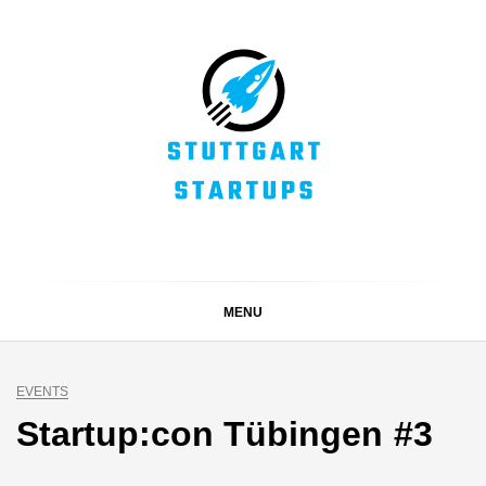
Skip
to
content
STUTTGART
Alles rund um die Startupszene bei uns in Stuttgart und
ganz Baden-Württemberg
STARTUPS
MENU
EVENTS
Startup:con Tübingen #3