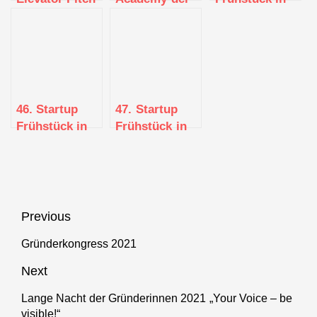
| Startup Pitch
Universität
Tübingen
Tübingen
Tübingen:
Entrepreneurship
Essentials
46. Startup
47. Startup
Frühstück in
Frühstück in
Tübingen
Tübingen
Beitragsnavigation
Previous
Gründerkongress 2021
Previous
post:
Next
Lange Nacht der Gründerinnen 2021 „Your Voice – be
Next
visible!“
post: