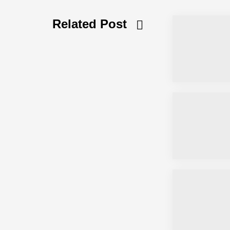
Related Post
Simulationsdienstleistung in Minuten
Pyck im Employer Portrait
Matthias Nagel von Pyck
Maximilian Mack von Pyck
Daniel Jarr von Pyck