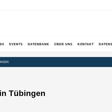
UPS
 und ganz Baden-Württemberg
BS
EVENTS
DATENBANK
ÜBER UNS
KONTAKT
DATEN
INGEN
 in Tübingen