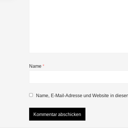
Name
*
NEURA Robotics gibt Rekordfinanzieru
beschleunigen
Name, E-Mail-Adresse und Website in diese
NEURA Robotics und Amazon Web Servi
NEURA Robotics feiert Bundesliga-Pr