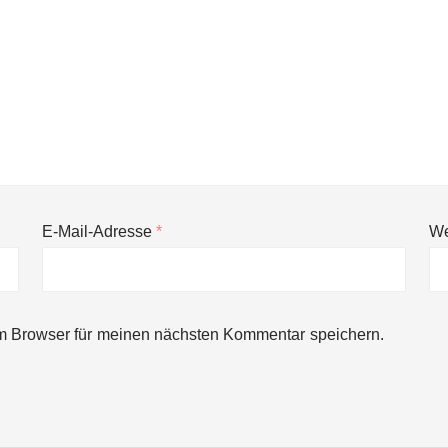
E-Mail-Adresse
*
We
ng von bis zu 1,4 Milliarden US-Dollar bekannt, um den Aufbau der we
m Browser für meinen nächsten Kommentar speichern.
ces starten strategische Partnerschaft, um Physical AI breit auszur
emiere: Humanoider Roboter bringt Hightech ins Stadion