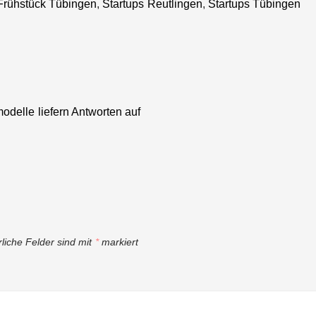
 Frühstück Tübingen
,
Startups Reutlingen
,
Startups Tübingen
weltweiten
Initiative, die
an mehr als
1.700
Hochschulen
in 36 Ländern
existiert und
odelle liefern Antworten auf
so schon mehr
als 75.500
Studierende
begeistern
konnte.
rliche Felder sind mit
*
markiert