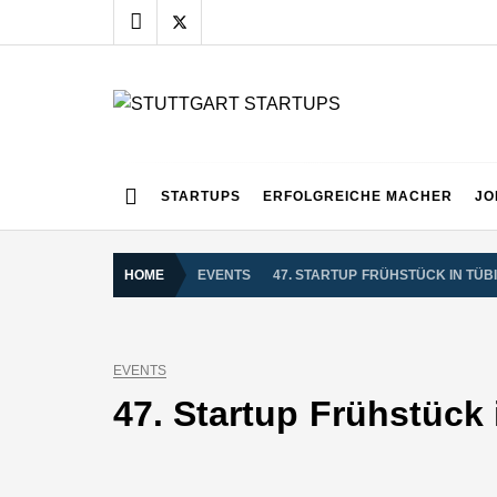
Skip
to
content
STUTTGART START
Alles rund um die Startupszene bei uns in Stuttgart
STARTUPS
ERFOLGREICHE MACHER
JO
HOME
EVENTS
47. STARTUP FRÜHSTÜCK IN TÜB
EVENTS
47. Startup Frühstück