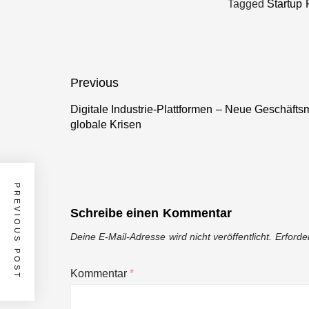
Tagged
Startup
Beitragsnavigation
Previous
Digitale Industrie-Plattformen – Neue Geschäftsm
Previous
globale Krisen
post:
PREVIOUS POST
Schreibe einen Kommentar
Deine E-Mail-Adresse wird nicht veröffentlicht.
Erforde
Kommentar
*