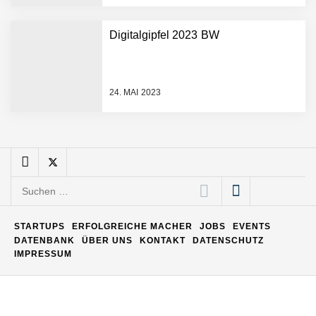
Matthias Nagel von Pyck
Digitalgipfel 2023 BW
Maximilian Mack von Pyck
24. MAI 2023
Daniel Jarr von Pyck
Mit Pyck zur nächsten
Generation von Warehouse
Suchen
Software – flexibel, offen,
nach:
unabhängig
ELOPRINT im Employer
STARTUPS
ERFOLGREICHE MACHER
JOBS
EVENTS
Portrait
DATENBANK
ÜBER UNS
KONTAKT
DATENSCHUTZ
IMPRESSUM
Georg Pröpper von
ELOPRINT