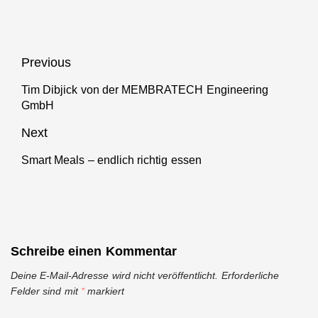
DIGITAL X
2019
Beitragsnavigation
Previous
Tim Dibjick von der MEMBRATECH Engineering
Previous
GmbH
post:
Next
Smart Meals – endlich richtig essen
Next
post:
Schreibe einen Kommentar
Deine E-Mail-Adresse wird nicht veröffentlicht.
Erforderliche
Felder sind mit
*
markiert