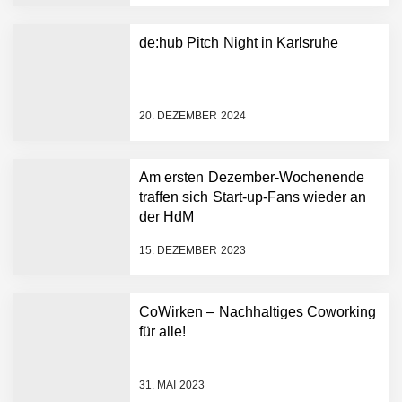
Aufbau der weltweit
führenden Physical-AI-
Plattform zu beschleunigen
de:hub Pitch Night in Karlsruhe
NEURA Robotics und
Amazon Web Services
starten strategische
Partnerschaft, um Physical
20. DEZEMBER 2024
AI breit auszurollen
NEURA Robotics feiert
Bundesliga-Premiere:
Humanoider Roboter bringt
Am ersten Dezember-Wochenende
Hightech ins Stadion
traffen sich Start-up-Fans wieder an
Simulationsdienstleistung in
der HdM
Minuten statt Wochen:
FiniteNow ermöglicht
15. DEZEMBER 2023
sofortige
Angebotskalkulation für
schnellere
CoWirken – Nachhaltiges Coworking
Entwicklungsprozesse
Pyck im Employer Portrait
für alle!
31. MAI 2023