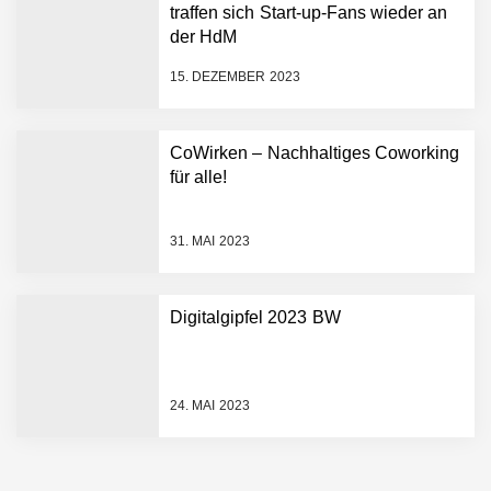
Hightech ins Stadion
traffen sich Start-up-Fans wieder an
Simulationsdienstleistung in
der HdM
Minuten statt Wochen:
FiniteNow ermöglicht
15. DEZEMBER 2023
sofortige
Angebotskalkulation für
schnellere
CoWirken – Nachhaltiges Coworking
Entwicklungsprozesse
Pyck im Employer Portrait
für alle!
31. MAI 2023
Matthias Nagel von Pyck
Digitalgipfel 2023 BW
Maximilian Mack von Pyck
24. MAI 2023
Daniel Jarr von Pyck