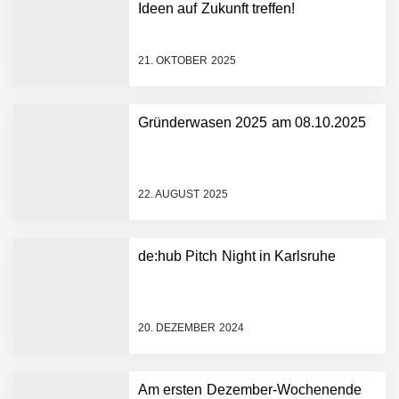
Ideen auf Zukunft treffen!
21. OKTOBER 2025
Gründerwasen 2025 am 08.10.2025
NEURA Robotics gibt
Rekordfinanzierung von
bis zu 1,4 Milliarden US-
22. AUGUST 2025
Dollar bekannt, um den
Aufbau der weltweit
führenden Physical-AI-
Plattform zu beschleunigen
de:hub Pitch Night in Karlsruhe
NEURA Robotics und
Amazon Web Services
starten strategische
Partnerschaft, um Physical
20. DEZEMBER 2024
AI breit auszurollen
NEURA Robotics feiert
Bundesliga-Premiere:
Humanoider Roboter bringt
Am ersten Dezember-Wochenende