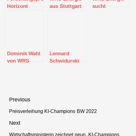
Horizont
aus Stuttgart
sucht
Europa mit
hilft
Unterstützung
dem
Unternehmen
Schwerpunkt
Energie
Digitalisierung
einzusparen
und Industrie
Dominik Wahl
Lennard
von WRS
Schwidurski
Energie
von WRS
Energie
Beitragsnavigation
Previous
Preisverleihung KI-Champions BW 2022
Previous
post:
Next
Wirtschaftsministerin zeichnet neun „KI-Champions
Next