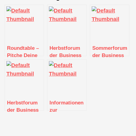
Roundtable –
Herbstforum
Sommerforum
Pitche Deine
der Business
der Business
GeschäftsIdee!
Angels Region
Angels Region
Stuttgart e.V.
Stuttgart e.V.
2021
Herbstforum
Informationen
der Business
zur
Angels Region
Existenzgründung
Stuttgart e.V.
(Stuttgart)
2021