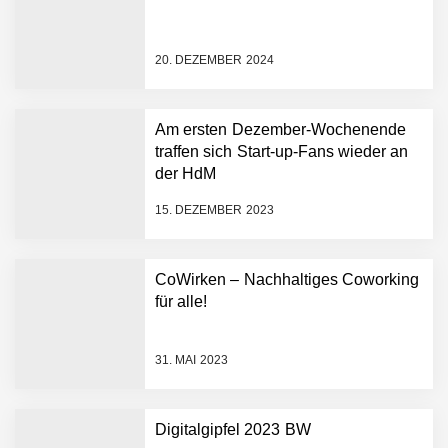
Amazon Web Services
starten strategische
Partnerschaft, um Physical
20. DEZEMBER 2024
AI breit auszurollen
NEURA Robotics feiert
Bundesliga-Premiere:
Humanoider Roboter bringt
Am ersten Dezember-Wochenende
Hightech ins Stadion
traffen sich Start-up-Fans wieder an
Simulationsdienstleistung in
der HdM
Minuten statt Wochen:
FiniteNow ermöglicht
15. DEZEMBER 2023
sofortige
Angebotskalkulation für
schnellere
CoWirken – Nachhaltiges Coworking
Entwicklungsprozesse
Pyck im Employer Portrait
für alle!
31. MAI 2023
Matthias Nagel von Pyck
Digitalgipfel 2023 BW