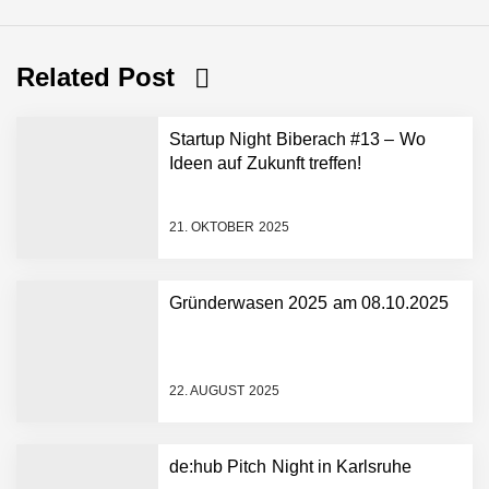
Related Post
Startup Night Biberach #13 – Wo
Ideen auf Zukunft treffen!
21. OKTOBER 2025
Gründerwasen 2025 am 08.10.2025
NEURA Robotics gibt
Rekordfinanzierung von
bis zu 1,4 Milliarden US-
22. AUGUST 2025
Dollar bekannt, um den
Aufbau der weltweit
führenden Physical-AI-
Plattform zu beschleunigen
de:hub Pitch Night in Karlsruhe
NEURA Robotics und