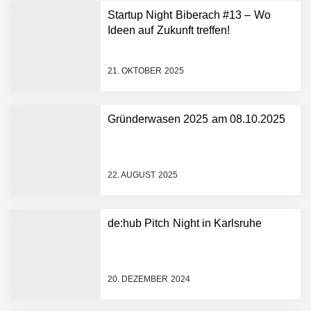
Startup Night Biberach #13 – Wo
Ideen auf Zukunft treffen!
21. OKTOBER 2025
Gründerwasen 2025 am 08.10.2025
NEURA Robotics gibt
Rekordfinanzierung von
bis zu 1,4 Milliarden US-
22. AUGUST 2025
Dollar bekannt, um den
Aufbau der weltweit
führenden Physical-AI-
Plattform zu beschleunigen
de:hub Pitch Night in Karlsruhe
NEURA Robotics und
Amazon Web Services
starten strategische
Partnerschaft, um Physical
20. DEZEMBER 2024
AI breit auszurollen
NEURA Robotics feiert
Bundesliga-Premiere: