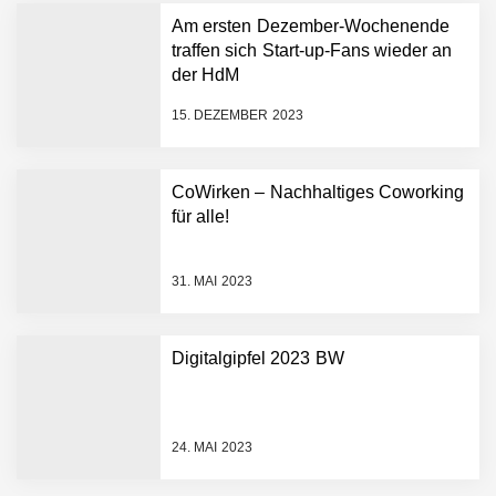
Humanoider Roboter bringt
Am ersten Dezember-Wochenende
Hightech ins Stadion
traffen sich Start-up-Fans wieder an
Simulationsdienstleistung in
der HdM
Minuten statt Wochen:
FiniteNow ermöglicht
15. DEZEMBER 2023
sofortige
Angebotskalkulation für
schnellere
CoWirken – Nachhaltiges Coworking
Entwicklungsprozesse
Pyck im Employer Portrait
für alle!
31. MAI 2023
Matthias Nagel von Pyck
Digitalgipfel 2023 BW
Maximilian Mack von Pyck
24. MAI 2023
Daniel Jarr von Pyck