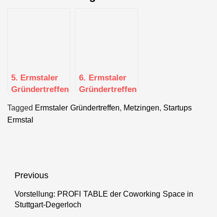
5. Ermstaler
6. Ermstaler
Gründertreffen
Gründertreffen
in Metzingen
Halloween
Tagged
Ermstaler Gründertreffen
,
Metzingen
,
Startups
Special in Bad
Ermstal
Urach
Beitragsnavigation
Previous
Vorstellung: PROFI TABLE der Coworking Space in
Previous
Stuttgart-Degerloch
post: