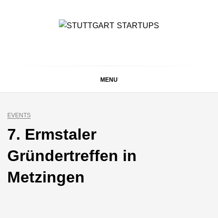
Skip
to
content
STUTTGART
Alles rund um die Startupszene bei uns in Stuttgart und
ganz Baden-Württemberg
STARTUPS
MENU
EVENTS
7. Ermstaler
Gründertreffen in
Metzingen