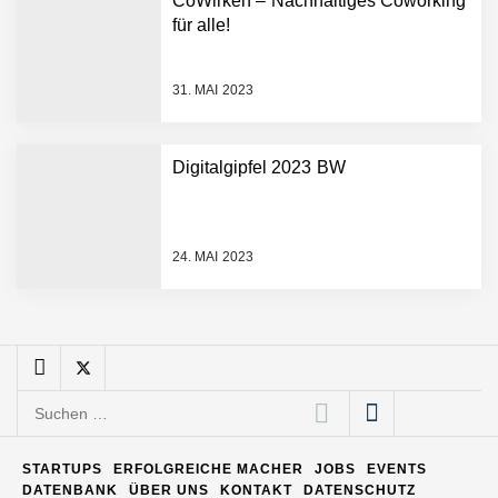
CoWirken – Nachhaltiges Coworking
Entwicklungsprozesse
Pyck im Employer Portrait
für alle!
31. MAI 2023
Matthias Nagel von Pyck
Digitalgipfel 2023 BW
Maximilian Mack von Pyck
24. MAI 2023
Daniel Jarr von Pyck
Mit Pyck zur nächsten
Generation von Warehouse
Suchen
Software – flexibel, offen,
nach:
unabhängig
ELOPRINT im Employer
STARTUPS
ERFOLGREICHE MACHER
JOBS
EVENTS
Portrait
DATENBANK
ÜBER UNS
KONTAKT
DATENSCHUTZ