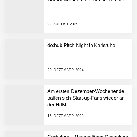
NEURA Robotics gibt
Rekordfinanzierung von
bis zu 1,4 Milliarden US-
22. AUGUST 2025
Dollar bekannt, um den
Aufbau der weltweit
führenden Physical-AI-
Plattform zu beschleunigen
de:hub Pitch Night in Karlsruhe
NEURA Robotics und
Amazon Web Services
starten strategische
Partnerschaft, um Physical
20. DEZEMBER 2024
AI breit auszurollen
NEURA Robotics feiert
Bundesliga-Premiere:
Humanoider Roboter bringt
Am ersten Dezember-Wochenende
Hightech ins Stadion
traffen sich Start-up-Fans wieder an
Simulationsdienstleistung in
der HdM
Minuten statt Wochen:
FiniteNow ermöglicht
15. DEZEMBER 2023
sofortige
Angebotskalkulation für
schnellere