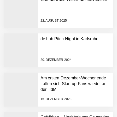
NEURA Robotics gibt
Rekordfinanzierung von
bis zu 1,4 Milliarden US-
22. AUGUST 2025
Dollar bekannt, um den
Aufbau der weltweit
führenden Physical-AI-
Plattform zu beschleunigen
de:hub Pitch Night in Karlsruhe
NEURA Robotics und
Amazon Web Services
starten strategische
Partnerschaft, um Physical
20. DEZEMBER 2024
AI breit auszurollen
NEURA Robotics feiert
Bundesliga-Premiere:
Humanoider Roboter bringt
Am ersten Dezember-Wochenende
Hightech ins Stadion
traffen sich Start-up-Fans wieder an
Simulationsdienstleistung in
der HdM
Minuten statt Wochen:
FiniteNow ermöglicht
15. DEZEMBER 2023
sofortige
Angebotskalkulation für
schnellere