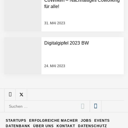
CoWirken – Nachhaltiges Coworking
Entwicklungsprozesse
Pyck im Employer Portrait
für alle!
31. MAI 2023
Matthias Nagel von Pyck
Digitalgipfel 2023 BW
Maximilian Mack von Pyck
24. MAI 2023
Daniel Jarr von Pyck
Mit Pyck zur nächsten
Generation von Warehouse
Suchen
Software – flexibel, offen,
nach:
unabhängig
ELOPRINT im Employer
STARTUPS
ERFOLGREICHE MACHER
JOBS
EVENTS
Portrait
DATENBANK
ÜBER UNS
KONTAKT
DATENSCHUTZ