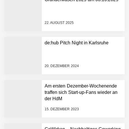
NEURA Robotics gibt
Rekordfinanzierung von
bis zu 1,4 Milliarden US-
22. AUGUST 2025
Dollar bekannt, um den
Aufbau der weltweit
führenden Physical-AI-
Plattform zu beschleunigen
de:hub Pitch Night in Karlsruhe
NEURA Robotics und
Amazon Web Services
starten strategische
Partnerschaft, um Physical
20. DEZEMBER 2024
AI breit auszurollen
NEURA Robotics feiert
Bundesliga-Premiere:
Humanoider Roboter bringt
Am ersten Dezember-Wochenende
Hightech ins Stadion
traffen sich Start-up-Fans wieder an
Simulationsdienstleistung in
der HdM
Minuten statt Wochen:
FiniteNow ermöglicht
15. DEZEMBER 2023
sofortige
Angebotskalkulation für
schnellere