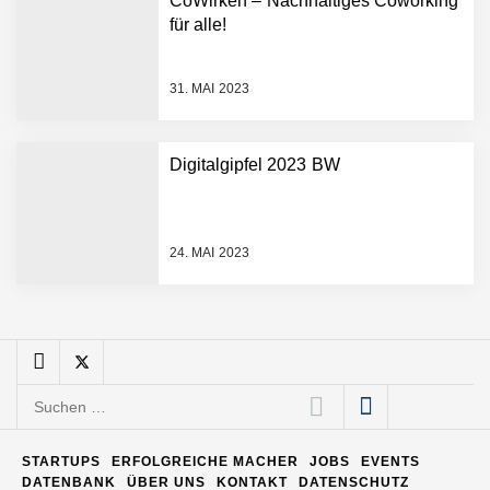
CoWirken – Nachhaltiges Coworking
Entwicklungsprozesse
Pyck im Employer Portrait
für alle!
31. MAI 2023
Matthias Nagel von Pyck
Digitalgipfel 2023 BW
Maximilian Mack von Pyck
24. MAI 2023
Daniel Jarr von Pyck
Mit Pyck zur nächsten
Generation von Warehouse
Suchen
Software – flexibel, offen,
nach:
unabhängig
ELOPRINT im Employer
STARTUPS
ERFOLGREICHE MACHER
JOBS
EVENTS
Portrait
DATENBANK
ÜBER UNS
KONTAKT
DATENSCHUTZ