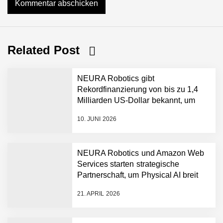
Related Post
NEURA Robotics gibt
Rekordfinanzierung von bis zu 1,4
Milliarden US-Dollar bekannt, um
den Aufbau der weltweit führenden
10. JUNI 2026
Physical-AI-Plattform zu
beschleunigen
NEURA Robotics und Amazon Web
Services starten strategische
NEURA Robotics gibt
Partnerschaft, um Physical AI breit
Rekordfinanzierung von
auszurollen
bis zu 1,4 Milliarden US-
21. APRIL 2026
Dollar bekannt, um den
Aufbau der weltweit
führenden Physical-AI-