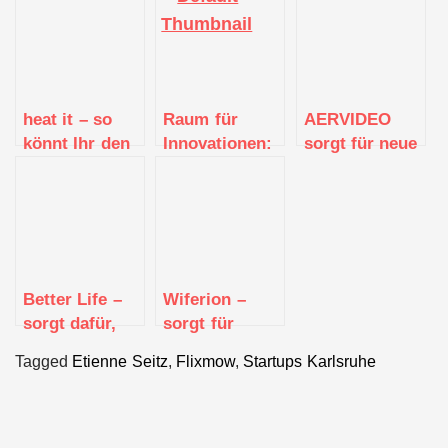
heat it – so
Raum für
AERVIDEO
könnt Ihr den
Innovationen:
sorgt für neue
Sommer ohne
Karlsruhe
Blickwinkel
juckende
bekommt
Insektenstiche
einen Smart
genießen
Production
Park
Better Life –
Wiferion –
sorgt dafür,
sorgt für
dass alle
kabelloses,
Tagged
Etienne Seitz
,
Flixmow
,
Startups Karlsruhe
Menschen mit
induktives
Allergien und
Laden von
Unverträglichkeiten
Gabelstaplern
besser
und