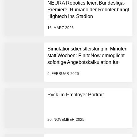
Plattform zu beschleunigen
NEURA Robotics feiert Bundesliga-
NEURA Robotics und
Premiere: Humanoider Roboter bringt
Amazon Web Services
Hightech ins Stadion
starten strategische
Partnerschaft, um Physical
16. MÄRZ 2026
AI breit auszurollen
NEURA Robotics feiert
Bundesliga-Premiere:
Humanoider Roboter bringt
Simulationsdienstleistung in Minuten
Hightech ins Stadion
statt Wochen: FiniteNow ermöglicht
Simulationsdienstleistung in
sofortige Angebotskalkulation für
Minuten statt Wochen:
schnellere Entwicklungsprozesse
FiniteNow ermöglicht
9. FEBRUAR 2026
sofortige
Angebotskalkulation für
schnellere
Pyck im Employer Portrait
Entwicklungsprozesse
Pyck im Employer Portrait
20. NOVEMBER 2025
Matthias Nagel von Pyck