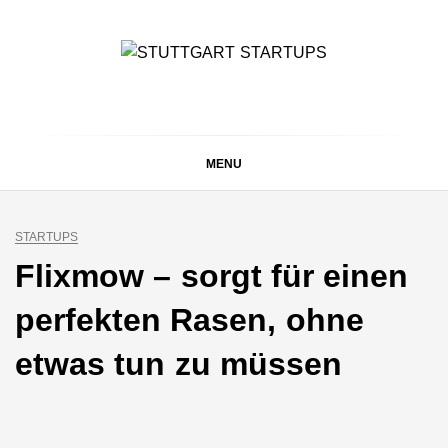
Skip
to
content
STUTTGART
Alles rund um die Startupszene bei uns in Stuttgart und
ganz Baden-Württemberg
STARTUPS
MENU
STARTUPS
Flixmow – sorgt für einen
perfekten Rasen, ohne
etwas tun zu müssen