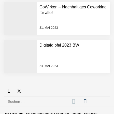
schnellere
CoWirken – Nachhaltiges Coworking
Entwicklungsprozesse
Pyck im Employer Portrait
für alle!
31. MAI 2023
Matthias Nagel von Pyck
Digitalgipfel 2023 BW
Maximilian Mack von Pyck
24. MAI 2023
Daniel Jarr von Pyck
Mit Pyck zur nächsten
Generation von Warehouse
Suchen
Software – flexibel, offen,
nach:
unabhängig