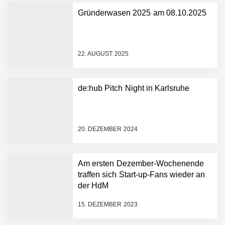
Gründerwasen 2025 am 08.10.2025
NEURA Robotics gibt
Rekordfinanzierung von
bis zu 1,4 Milliarden US-
22. AUGUST 2025
Dollar bekannt, um den
Aufbau der weltweit
führenden Physical-AI-
Plattform zu beschleunigen
de:hub Pitch Night in Karlsruhe
NEURA Robotics und
Amazon Web Services
starten strategische
Partnerschaft, um Physical
20. DEZEMBER 2024
AI breit auszurollen
NEURA Robotics feiert
Bundesliga-Premiere:
Humanoider Roboter bringt
Am ersten Dezember-Wochenende
Hightech ins Stadion
traffen sich Start-up-Fans wieder an
Simulationsdienstleistung in
der HdM
Minuten statt Wochen:
FiniteNow ermöglicht
15. DEZEMBER 2023
sofortige
Angebotskalkulation für