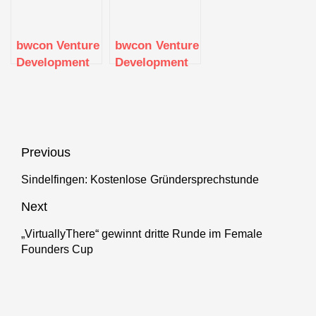
bwcon Venture
bwcon Venture
Development
Development
Workshop
Workshop
Beitragsnavigation
Previous
Sindelfingen: Kostenlose Gründersprechstunde
Previous
post:
Next
„VirtuallyThere“ gewinnt dritte Runde im Female
Next
Founders Cup
post: