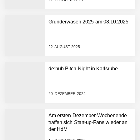
21. OKTOBER 2025
Gründerwasen 2025 am 08.10.2025
NEURA Robotics gibt
Rekordfinanzierung von
bis zu 1,4 Milliarden US-
22. AUGUST 2025
Dollar bekannt, um den
Aufbau der weltweit
führenden Physical-AI-
Plattform zu beschleunigen
de:hub Pitch Night in Karlsruhe
NEURA Robotics und
Amazon Web Services
starten strategische
Partnerschaft, um Physical
20. DEZEMBER 2024
AI breit auszurollen
NEURA Robotics feiert
Bundesliga-Premiere:
Humanoider Roboter bringt
Am ersten Dezember-Wochenende
Hightech ins Stadion
traffen sich Start-up-Fans wieder an
Simulationsdienstleistung in
der HdM
Minuten statt Wochen:
FiniteNow ermöglicht