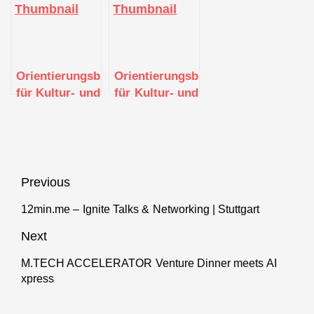
Orientierungsberatungen
Orientierungsberatungen
für Kultur- und
für Kultur- und
Kreativschaffende
Kreativschaffende
Beitragsnavigation
Previous
12min.me – Ignite Talks & Networking | Stuttgart
Previous
post:
Next
M.TECH ACCELERATOR Venture Dinner meets AI
Next
xpress
post: