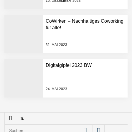
15. DEZEMBER 2023
sofortige
Angebotskalkulation für
schnellere
CoWirken – Nachhaltiges Coworking
Entwicklungsprozesse
Pyck im Employer Portrait
für alle!
31. MAI 2023
Matthias Nagel von Pyck
Digitalgipfel 2023 BW
Maximilian Mack von Pyck
24. MAI 2023
Daniel Jarr von Pyck
Mit Pyck zur nächsten
Generation von Warehouse
Suchen