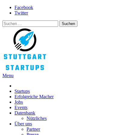
Skip
Facebook
to
Twitter
content
Suchen
nach:
Menu
STUTTGART STARTUPS
Alles rund um die Startupszene bei uns in Stuttgart und ganz Baden-
Württemberg
Startups
Erfolgreiche Macher
Jobs
Events
Datenbank
Nützliches
Über uns
Partner
Presse