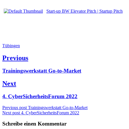
Start-up BW Elevator Pitch | Startup Pitch
Tübingen
Beitragsnavigation
Previous
Previous
Trainingswerkstatt Go-to-Market
post:
Next
Next
4. CyberSicherheitsForum 2022
post:
Previous post
Trainingswerkstatt Go-to-Market
Next post
4. CyberSicherheitsForum 2022
Schreibe einen Kommentar