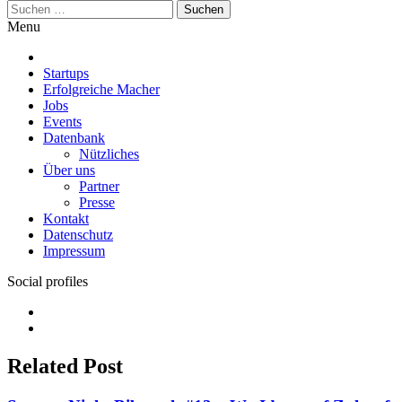
Suchen
nach:
Menu
Startups
Erfolgreiche Macher
Jobs
Events
Datenbank
Nützliches
Über uns
Partner
Presse
Kontakt
Datenschutz
Impressum
Social profiles
Facebook
Twitter
Related Post