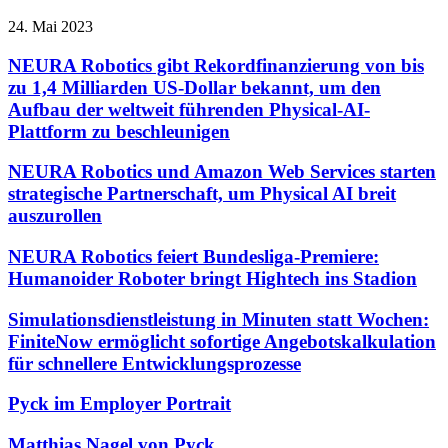
24. Mai 2023
NEURA Robotics gibt Rekordfinanzierung von bis
zu 1,4 Milliarden US-Dollar bekannt, um den
Aufbau der weltweit führenden Physical-AI-
Plattform zu beschleunigen
NEURA Robotics und Amazon Web Services starten
strategische Partnerschaft, um Physical AI breit
auszurollen
NEURA Robotics feiert Bundesliga-Premiere:
Humanoider Roboter bringt Hightech ins Stadion
Simulationsdienstleistung in Minuten statt Wochen:
FiniteNow ermöglicht sofortige Angebotskalkulation
für schnellere Entwicklungsprozesse
Pyck im Employer Portrait
Matthias Nagel von Pyck