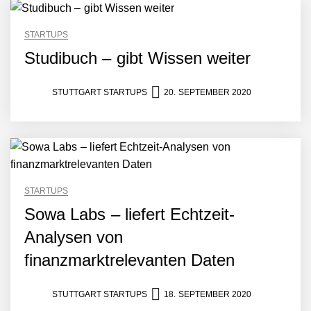
STARTUPS
Studibuch – gibt Wissen weiter
STUTTGART STARTUPS
20. SEPTEMBER 2020
NEURA Robotics gibt
Rekordfinanzierung von
STARTUPS
bis zu 1,4 Milliarden US-
Sowa Labs – liefert Echtzeit-
Dollar bekannt, um den
Aufbau der weltweit
Analysen von
führenden Physical-AI-
Plattform zu beschleunigen
finanzmarktrelevanten Daten
NEURA Robotics und
Amazon Web Services
starten strategische
STUTTGART STARTUPS
18. SEPTEMBER 2020
Partnerschaft, um Physical