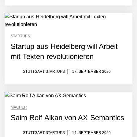
AI breit auszurollen
NEURA Robotics feiert
Bundesliga-Premiere:
Humanoider Roboter bringt
Hightech ins Stadion
Simulationsdienstleistung in
STARTUPS
Minuten statt Wochen:
Startup aus Heidelberg will Arbeit
FiniteNow ermöglicht
sofortige
mit Texten revolutionieren
Angebotskalkulation für
schnellere
Entwicklungsprozesse
STUTTGART STARTUPS
17. SEPTEMBER 2020
Pyck im Employer Portrait
Matthias Nagel von Pyck
MACHER
Saim Rolf Alkan von AX Semantics
Maximilian Mack von Pyck
STUTTGART STARTUPS
14. SEPTEMBER 2020